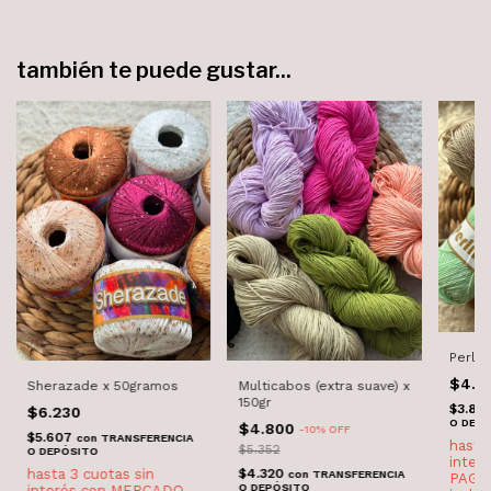
también te puede gustar...
Perlin
$4.3
Multicabos (extra suave) x
Sherazade x 50gramos
150gr
$3.87
$6.230
O DEP
$4.800
-
10
%
OFF
$5.607
con
TRANSFERENCIA
$5.352
O DEPÓSITO
$4.320
con
TRANSFERENCIA
O DEPÓSITO