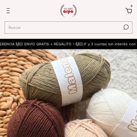
0
IA 🙌🏻 ENVÍO GRATIS + REGALITO ✨🙌🏻🎉 y 3 cuotas sin interés con M