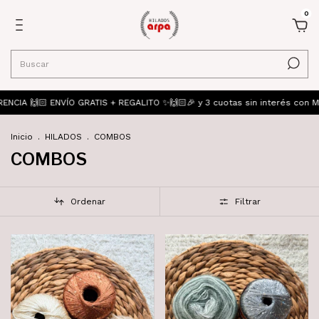
0
🏻 ENVÍO GRATIS + REGALITO ✨🙌🏻🎉 y 3 cuotas sin interés con Merca
Inicio
.
HILADOS
.
COMBOS
COMBOS
Ordenar
Filtrar