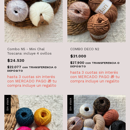
Combo N5 - Mini Chal
COMBO DECO N2
Toscana: incluye 4 ovillos
$31.000
$24.530
$27.900
con
TRANSFERENCIA O
DEPÓSITO
$22.077
con
TRANSFERENCIA O
DEPÓSITO
Sin stock
Sin stock